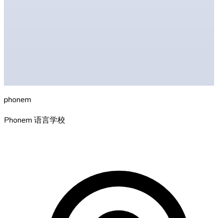
分级测试
联系我们
汉诺威 B1 面授课
返回 A2 在线课
继续学习 B2 在线课
ph
o
nem
Phonem 语言学校
你在汉诺威的德语语言学校