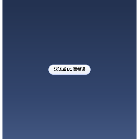
B1.1
B1.2
B1
基础部分 1
基础部分 2
级别已完成
→
→
第一批词汇
简单句子
日常对话
汉诺威 B1 面授课