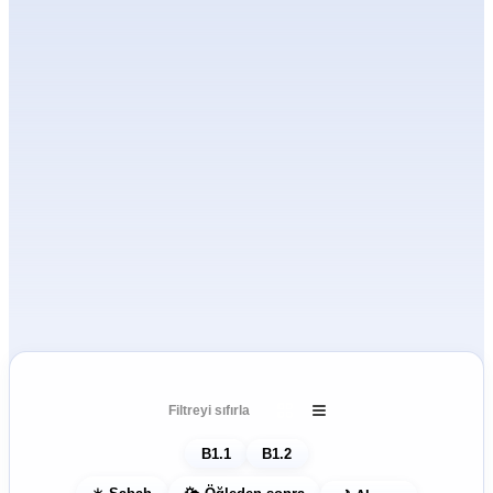
B1 tarihleri ve kayıt
Filtreyi sıfırla
B1.1
B1.2