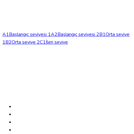
info@phonem-sprachschule.de
Seviyeler
A1
Başlangıç seviyesi 1
A2
Başlangıç seviyesi 2
B1
Orta seviye
1
B2
Orta seviye 2
C1
İleri seviye
Kurslar
Konuşma kursları
Yoğun kurslar
Doktorlar için Almanca
Online
Almanca kursları
Okul
Hakkımızda
İletişim
Genel Koşullar
Künye