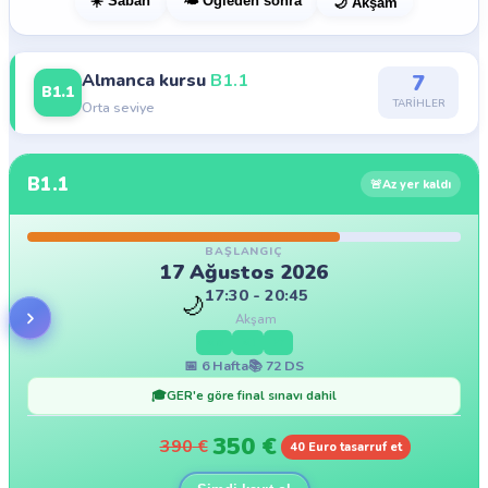
☀️ Sabah
🌤️ Öğleden sonra
🌙 Akşam
Almanca kursu
B1.1
7
B1.1
TARIHLER
Orta seviye
B1.1
🚨
Az yer kaldı
BAŞLANGIÇ
17 Ağustos 2026
17:30 - 20:45
🌙
Akşam
Mo
Mi
Fr
📅
6
Hafta
📚
72
DS
🎓
GER'e göre final sınavı dahil
350
€
390
€
40 Euro tasarruf et