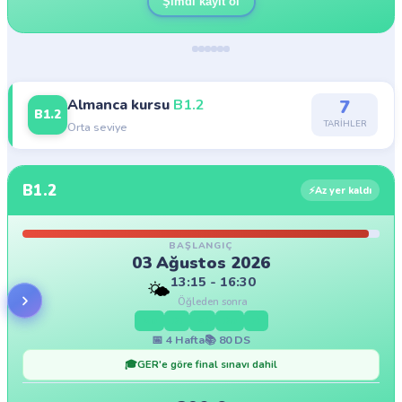
Şimdi kayıt ol
Almanca kursu
B1.2
7
B1.2
TARIHLER
Orta seviye
B1.2
⚡
Az yer kaldı
BAŞLANGIÇ
03 Ağustos 2026
13:15 - 16:30
🌤️
Öğleden sonra
Mo
Di
Mi
Do
Fr
📅
4
Hafta
📚
80
DS
🎓
GER'e göre final sınavı dahil