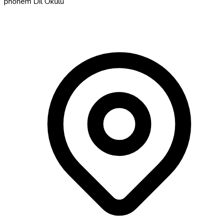
phonem Dil Okulu
Hannover'da Almancan için dil okulun