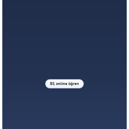
B1.1
B1.2
B1
Orta Seviye Bölüm 1
Orta Seviye Bölüm 2
B1 Seviyesine Ulaşıldı
→
→
Fikir Belirtme
Argüman Sunma
Meslek ve Üniversite
B1 online öğren