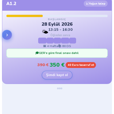
A1.2
📈
Yoğun talep
BAŞLANGIÇ
28 Eylül 2026
13:15 - 16:30
🌤️
Öğleden sonra
Mo
Di
Mi
Do
Fr
📅
4
Hafta
📚
80
DS
🎓
GER'e göre final sınavı dahil
350
€
390
€
40 Euro tasarruf et
Şimdi kayıt ol