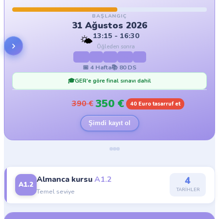
BAŞLANGIÇ
31 Ağustos 2026
13:15 - 16:30
🌤️
Öğleden sonra
Mo
Di
Mi
Do
Fr
📅
4
Hafta
📚
80
DS
🎓
GER'e göre final sınavı dahil
350
€
390
€
40 Euro tasarruf et
Şimdi kayıt ol
Almanca kursu
A1.2
4
A1.2
TARIHLER
Temel seviye