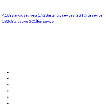
Seviyeler
A1
Başlangıç seviyesi 1
A2
Başlangıç seviyesi 2
B1
Orta seviye
1
B2
Orta seviye 2
C1
İleri seviye
Kurslar
Konuşma kursları
Yoğun kurslar
Doktorlar için Almanca
Online
Almanca kursları
Okul
Hakkımızda
İletişim
Genel Koşullar
Künye
Gizlilik politikası
Sertifika sorgula