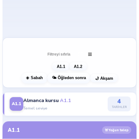
A1 tarihleri ve kayıt
Filtreyi sıfırla
A1.1
A1.2
☀️ Sabah
🌤️ Öğleden sonra
🌙 Akşam
Almanca kursu
A1.1
4
A1.1
TARIHLER
Temel seviye
A1.1
🚨
Yoğun talep