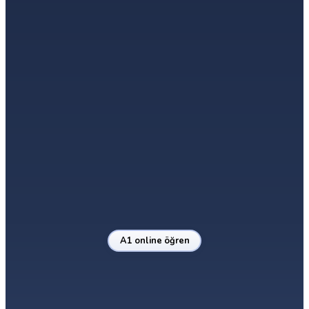
A1.1
A1.2
A1
Temeller Bölüm 1
Temeller Bölüm 2
A1 Seviyesine Ulaşıldı
→
→
İlk Kelimeler
Basit Cümleler
Günlük Konuşmalar
A1 online öğren