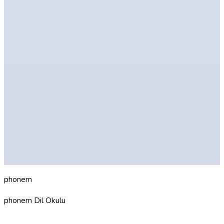
Seviye belirleme testi
İletişim
A2 Almanca kursu
A1 online öğren
Tüm kurslar
ph
o
nem
phonem Dil Okulu
Hannover'da Almancan için dil okulun