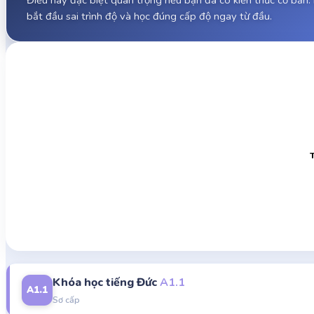
Điều này đặc biệt quan trọng nếu bạn đã có kiến thức cơ bản: 
bắt đầu sai trình độ và học đúng cấp độ ngay từ đầu.
Khóa học tiếng Đức
A1.1
A1.1
Sơ cấp