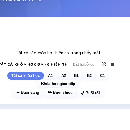
bạn sẽ tránh được việc
ƯU ĐÃI KHÓA HỌC
Các khóa học hiện tại
Tất cả các khóa học hiện có trong nháy mắt
TẤT CẢ KHÓA HỌC ĐANG HIỂN THỊ
Đặt lại bộ lọc
Tất cả khóa học
A1
A2
B1
B2
C1
Khóa học giao tiếp
☀️ Buổi sáng
🌤️ Buổi chiều
🌙 Buổi tối