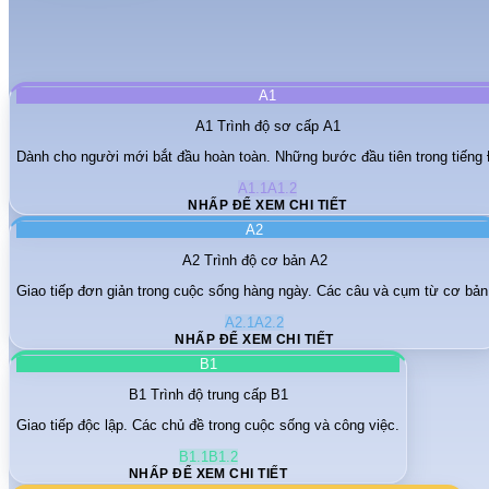
A1
A1
Trình độ sơ cấp A1
Dành cho người mới bắt đầu hoàn toàn. Những bước đầu tiên trong tiếng
A1.1
A1.2
NHẤP ĐỂ XEM CHI TIẾT
A2
A2
Trình độ cơ bản A2
Giao tiếp đơn giản trong cuộc sống hàng ngày. Các câu và cụm từ cơ bản
A2.1
A2.2
NHẤP ĐỂ XEM CHI TIẾT
B1
B1
Trình độ trung cấp B1
Giao tiếp độc lập. Các chủ đề trong cuộc sống và công việc.
B1.1
B1.2
NHẤP ĐỂ XEM CHI TIẾT