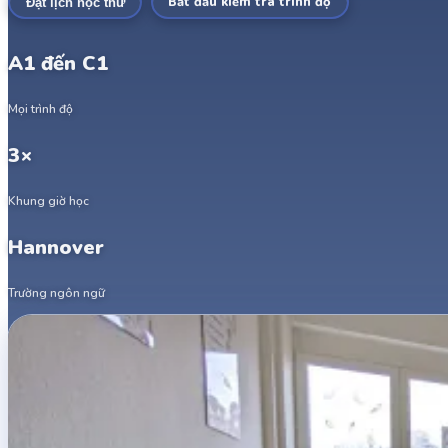
Bắt đầu kiểm tra trình độ
Đặt lịch học thử
A1 đến C1
Mọi trình độ
3×
Khung giờ học
Hannover
Trường ngôn ngữ