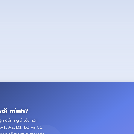
với mình?
bạn đánh giá tốt hơn
 A1, A2, B1, B2 và C1.