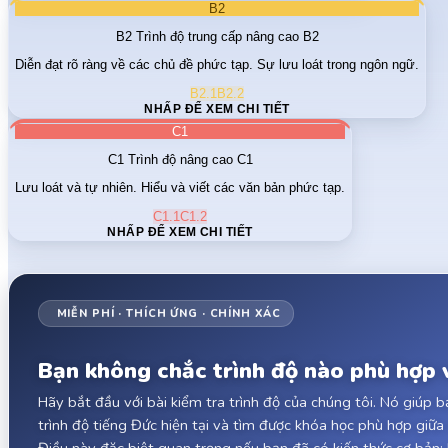
B2
B2
Trình độ trung cấp nâng cao B2
Diễn đạt rõ ràng về các chủ đề phức tạp. Sự lưu loát trong ngôn ngữ.
B2.1
B2.2
NHẤP ĐỂ XEM CHI TIẾT
C1
C1
Trình độ nâng cao C1
Lưu loát và tự nhiên. Hiểu và viết các văn bản phức tạp.
C1.1
C1.2
NHẤP ĐỂ XEM CHI TIẾT
MIỄN PHÍ · THÍCH ỨNG · CHÍNH XÁC
Bạn không chắc trình độ nào phù hợp 
Hãy bắt đầu với bài kiểm tra trình độ của chúng tôi. Nó giúp 
trình độ tiếng Đức hiện tại và tìm được khóa học phù hợp giữa