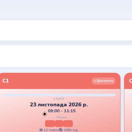
C1
✅
Доступно
СТАРТ
23 листопада 2026 р.
09:00 - 11:15
☀️
Ранок
Mo
Mi
Do
📅
12
тижні
📚
108
год.