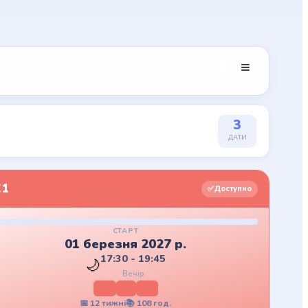
3
ДАТИ
C1
✅
Доступно
СТАРТ
01 березня 2027 р.
17:30 - 19:45
🌙
Вечір
Mo
Mi
Do
📅
12
тижні
📚
108
год.