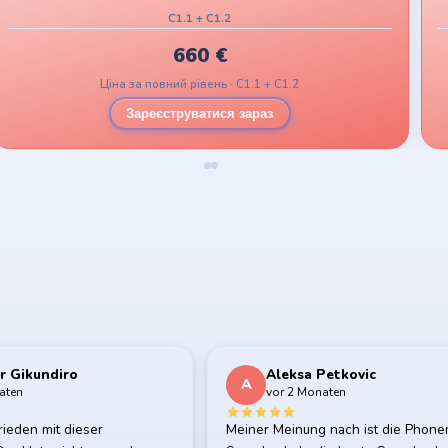
C1.1 + C1.2
660
€
Ціна за повний рівень · C1.1 + C1.2
Зареєструватися зараз
r Gikundiro
Aleksa Petkovic
A
aten
vor 2 Monaten
rieden mit dieser
Meiner Meinung nach ist die Phon