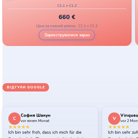
C1.1 + C1.2
660
€
Ціна за повний рівень · C1.1 + C1.2
Зареєструватися зараз
ВІДГУКИ GOOGLE
Що кажуть наші студенти
София Шакун
Vinqueu
С
V
vor einem Monat
vor 2 Mon
Ich bin sehr froh, dass ich mich für die
Ich bin sehr zuf