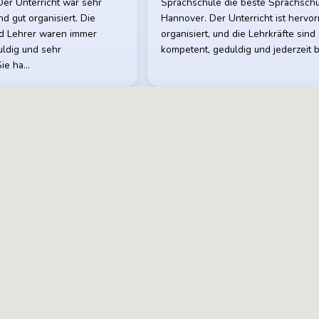
Der Unterricht war sehr
Sprachschule die beste Sprachschu
nd gut organisiert. Die
Hannover. Der Unterricht ist hervo
d Lehrer waren immer
organisiert, und die Lehrkräfte sind
uldig und sehr
kompetent, geduldig und jederzeit 
Sie ha…