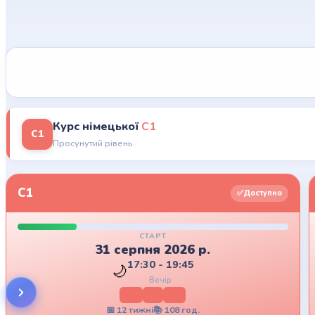
Актуальні курси
Курс німецької
C1
C1
Просунутий рівень
C1
✅
Доступно
СТАРТ
31 серпня 2026 р.
17:30 - 19:45
🌙
Вечір
Mo
Mi
Do
📅
12
тижні
📚
108
год.