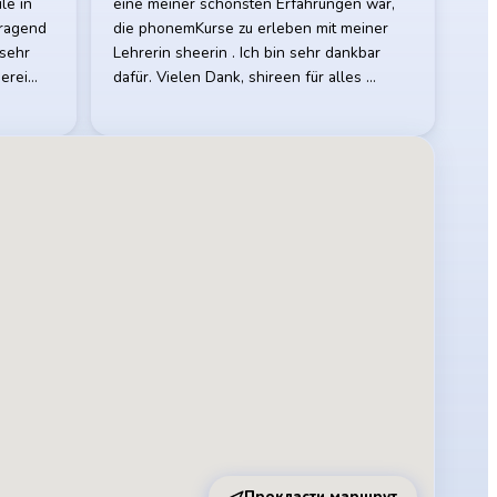
le in
eine meiner schönsten Erfahrungen war,
rragend
die phonemKurse zu erleben mit meiner
 sehr
Lehrerin sheerin . Ich bin sehr dankbar
berei…
dafür. Vielen Dank, shireen für alles …