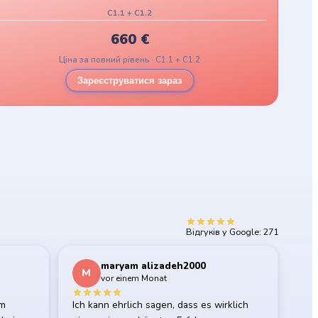
C1.1 + C1.2
660
€
Ціна за повний рівень · C1.1 + C1.2
Зареєструватися зараз
5.0
Відгуків у Google: 271
maryam alizadeh2000
M
vor einem Monat
em
Ich kann ehrlich sagen, dass es wirklich