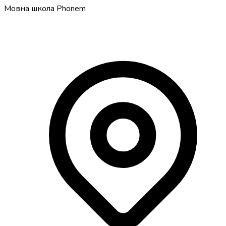
Мовна школа Phonem
Твоя мовна школа німецької в Ганновері