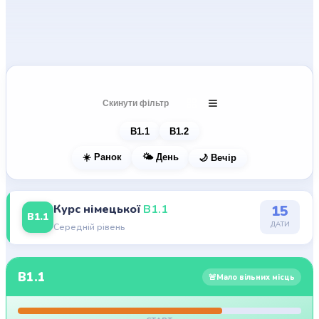
Дати B1 та реєстрація
Скинути фільтр
B1.1
B1.2
☀️ Ранок
🌤️ День
🌙 Вечір
Курс німецької
B1.1
15
B1.1
ДАТИ
Середній рівень
B1.1
🚨
Мало вільних місць