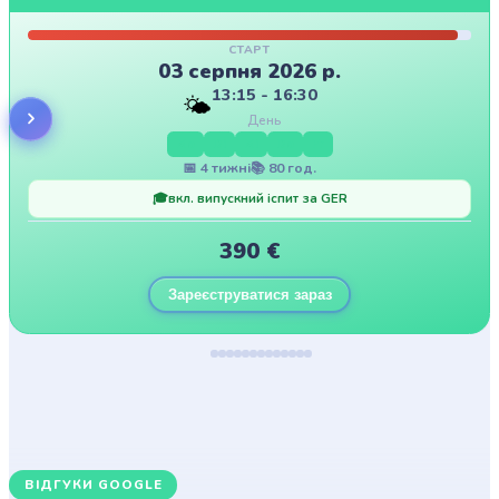
СТАРТ
03 серпня 2026 р.
13:15 - 16:30
🌤️
День
Mo
Di
Mi
Do
Fr
📅
4
тижні
📚
80
год.
🎓
вкл. випускний іспит за GER
390
€
Зареєструватися зараз
ВІДГУКИ GOOGLE