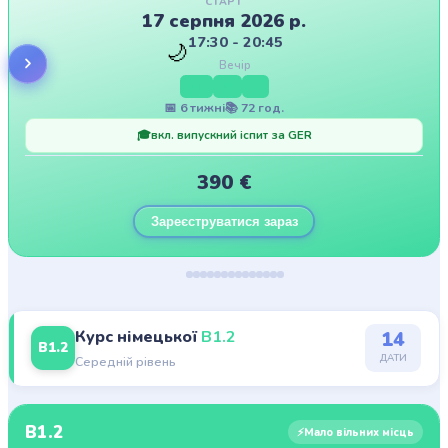
СТАРТ
17 серпня 2026 р.
17:30 - 20:45
🌙
Вечір
Mo
Mi
Fr
📅
6
тижні
📚
72
год.
🎓
вкл. випускний іспит за GER
390
€
Зареєструватися зараз
Курс німецької
B1.2
14
B1.2
ДАТИ
Середній рівень
B1.2
⚡
Мало вільних місць