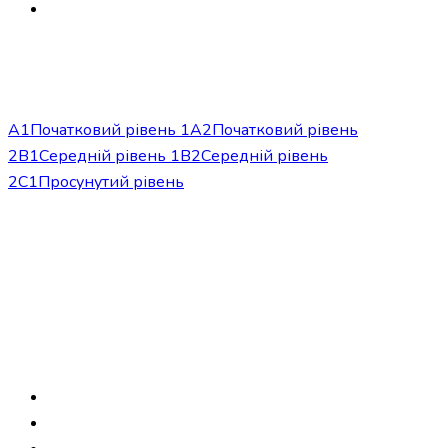
info@phonem-sprachschule.de
Рівні
A1
Початковий рівень 1
A2
Початковий рівень
2
B1
Середній рівень 1
B2
Середній рівень
2
C1
Просунутий рівень
Курси
Розмовні курси
Інтенсивні курси
Німецька для
лікарів
Онлайн-курси німецької
Школа
Про нас
Контакт