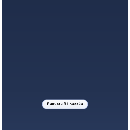
B1.1
B1.2
B1
Середній рівень,
Середній рівень,
Рівень B1 досягнуто
частина 1
частина 2
→
→
Висловлення думок
Аргументація
Робота та навчання
Вивчати B1 онлайн