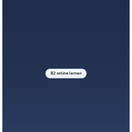
B2.1
B2.2
B2
Vertiefung Teil 1
Vertiefung Teil 2
B2 erreicht
→
→
Diskussion führen
Erörtern & schreiben
Medien & Beruf
B2 online lernen