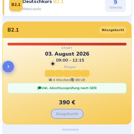
Deutschkurs
B2.1
9
B2.1
TERMINE
Mittelstufe
B2.1
❌
Ausgebucht
START
03. August 2026
09:00 - 12:15
☀️
Morgen
Mo
Di
Mi
Do
Fr
📅
4
Wochen
📚
80
UE
🎓
inkl. Abschlussprüfung nach GER
390
€
Ausgebucht