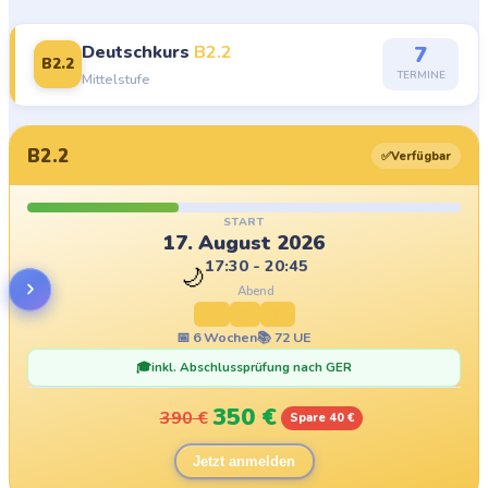
Deutschkurs
B2.2
7
B2.2
TERMINE
Mittelstufe
B2.2
✅
Verfügbar
START
17. August 2026
17:30 - 20:45
🌙
Abend
Mo
Di
Do
📅
6
Wochen
📚
72
UE
🎓
inkl. Abschlussprüfung nach GER
350
€
390
€
Spare 40 €
Jetzt anmelden