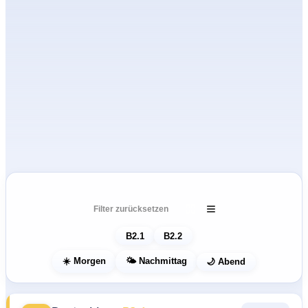
B2-Termine und Anmeldung
Filter zurücksetzen
B2.1
B2.2
☀️ Morgen
🌤️ Nachmittag
🌙 Abend