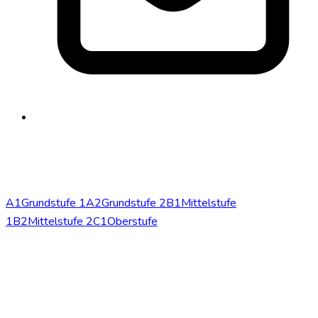
info@phonem-sprachschule.de
Niveaus
A1
Grundstufe 1
A2
Grundstufe 2
B1
Mittelstufe
1
B2
Mittelstufe 2
C1
Oberstufe
Kurse
Konversationskurse
Intensivkurse
Deutsch für Ärzte
Online-
Deutschkurse