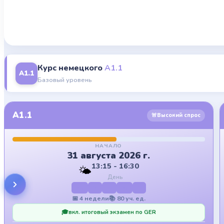
Курс немецкого
A1.1
A1.1
Базовый уровень
A1.1
🚨
Высокий спрос
НАЧАЛО
31 августа 2026 г.
13:15 - 16:30
🌤️
День
Mo
Di
Mi
Do
Fr
📅
4
недели
📚
80
уч. ед.
🎓
вкл. итоговый экзамен по GER