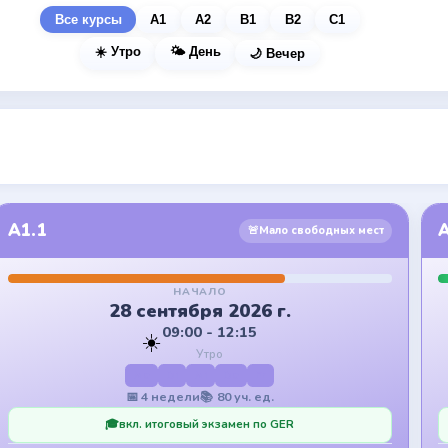
Все курсы
A1
A2
B1
B2
C1
☀️ Утро
🌤️ День
🌙 Вечер
A1.1
🚨
Мало свободных мест
НАЧАЛО
28 сентября 2026 г.
09:00 - 12:15
☀️
Утро
Mo
Di
Mi
Do
Fr
📅
4
недели
📚
80
уч. ед.
🎓
вкл. итоговый экзамен по GER