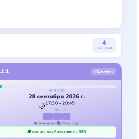
4
ЗАНЯТИЯ
A1.1
A1
✅
Доступно
НАЧАЛО
28 сентября 2026 г.
17:30 - 20:45
🌙
Вечер
Mo
Mi
Fr
📅
6
недели
📚
72
уч. ед.
🎓
вкл. итоговый экзамен по GER