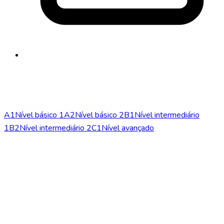
info@phonem-sprachschule.de
Níveis
A1
Nível básico 1
A2
Nível básico 2
B1
Nível intermediário
1
B2
Nível intermediário 2
C1
Nível avançado
Cursos
Cursos de conversação
Cursos intensivos
Alemão para
médicos
Cursos de alemão online
Escola