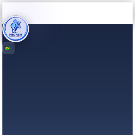
Informações nos termos do § 5 DDG
Sabrina Alibasic
a exercer atividade sob a denominação comercial
Phonem Sprachschule