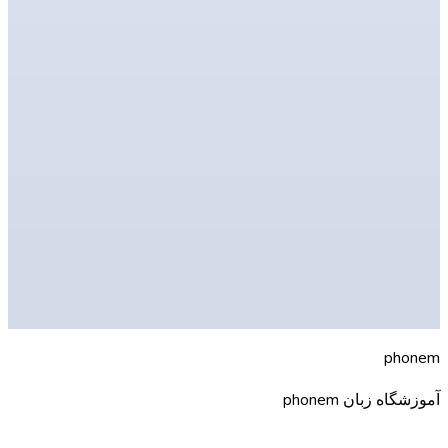
دوره آلمانی B1
دوره آلمانی B2
دوره آلمانی C1
پیشنهادات دوره
صفحه اصلی
آزمون تعیین سطح
تماس با ما
ph
o
nem
آموزشگاه زبان phonem
آموزشگاه زبان شما برای آلمانی در هانوفر