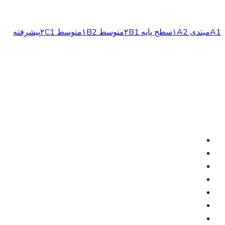
سطوح
A1
مبتدی ۱
A2
سطح پایه ۲
B1
متوسط ۱
B2
متوسط ۲
C1
پیشرفته
دوره‌ها
دوره‌های مکالمه
دوره‌های فشرده
آلمانی برای پزشکان
دوره‌های آنلاین
آلمانی
آموزشگاه
درباره ما
تماس با ما
شرایط و ضوابط (AGB)
اطلاعات حقوقی (Impressum)
حریم خصوصی
تأیید گواهینامه
آزمون و گواهینامه